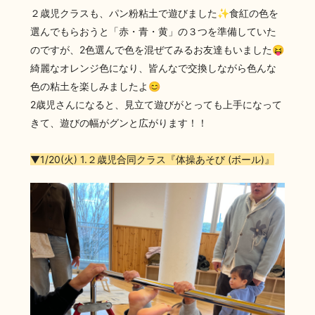
２歳児クラスも、パン粉粘土で遊びました✨食紅の色を
選んでもらおうと「赤・青・黄」の３つを準備していた
のですが、2色選んで色を混ぜてみるお友達もいました😝
綺麗なオレンジ色になり、皆んなで交換しながら色んな
色の粘土を楽しみましたよ😊
2歳児さんになると、見立て遊びがとっても上手になって
きて、遊びの幅がグンと広がります！！
▼1/20(火) 1.２歳児合同クラス『体操あそび (ボール)』