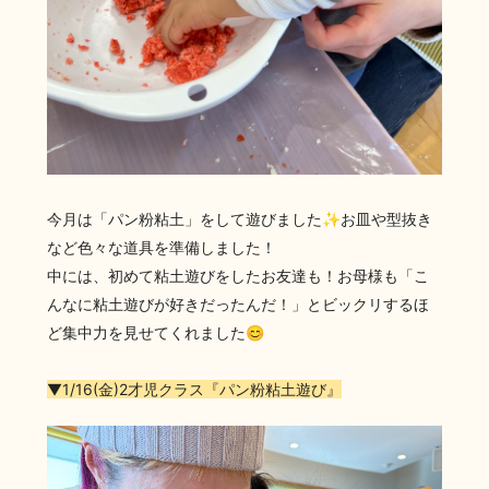
今月は「パン粉粘土」をして遊びました✨お皿や型抜き
など色々な道具を準備しました！
中には、初めて粘土遊びをしたお友達も！お母様も「こ
んなに粘土遊びが好きだったんだ！」とビックリするほ
ど集中力を見せてくれました😊
▼1/16(金)2才児クラス『パン粉粘土遊び』