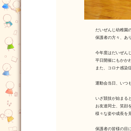
だいぜんじ幼稚園
保護者の方々、あ
今年度はだいぜん
平日開催にもかか
また、コロナ感染
運動会当日、いつ
いざ競技が始まる
お友達同士、笑顔
様々な姿や成長を
保護者の皆様の目