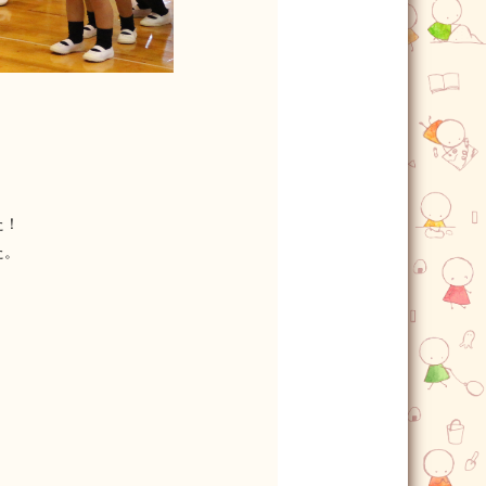
た！
た。
。